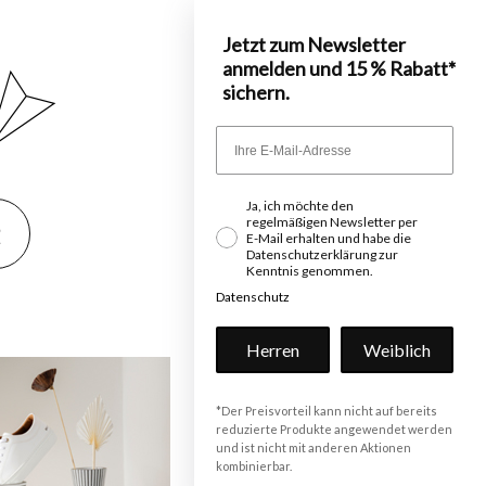
Jetzt zum Newsletter
anmelden und 15 % Rabatt*
sichern.
Ja, ich möchte den
regelmäßigen Newsletter per
2
E-Mail erhalten und habe die
Datenschutzerklärung zur
Kenntnis genommen.
Datenschutz
Herren
Weiblich
*Der Preisvorteil kann nicht auf bereits
reduzierte Produkte angewendet werden
und ist nicht mit anderen Aktionen
kombinierbar.