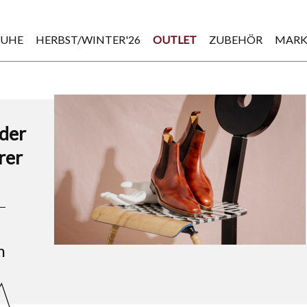
HUHE
HERBST/WINTER'26
OUTLET
ZUBEHÖR
MARK
eder
rer
n