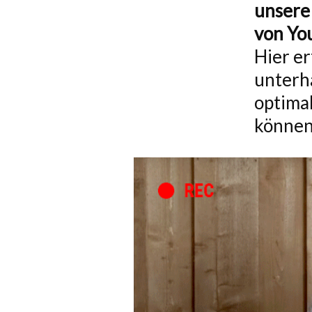
unsere
von Yo
Hier er
unterha
optima
können