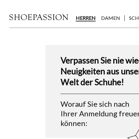
Skip
to
the
HERREN
DAMEN
SC
content
Verpassen Sie nie wi
Neuigkeiten aus unse
Welt der Schuhe!
Worauf Sie sich nach
Ihrer Anmeldung freue
können: