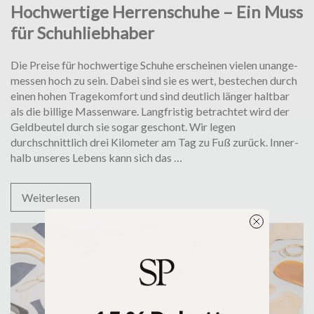
Hochwertige Herrenschuhe – Ein Muss
für Schuhliebhaber
Die Preise für hochwertige Schuhe erscheinen vielen unan­ge­
mes­sen hoch zu sein. Dabei sind sie es wert, bestechen durch
einen hohen Tragekom­fort und sind deutlich länger haltbar
als die billige Mas­senware. Lang­fristig betrachtet wird der
Geld­beutel durch sie sogar geschont. Wir legen
durchschnittlich drei Kilometer am Tag zu Fuß zu­rück. Inner­
Hochwertige
halb unseres Lebens kann sich das
…
Herrenschuhe
–
Weiterlesen
Ein
Muss
für
Schuhliebhaber