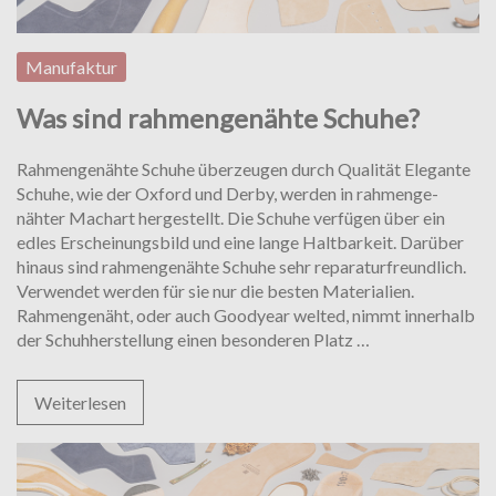
Manufaktur
Was sind rahmengenähte Schuhe?
Rahmengenähte Schuhe überzeugen durch Qualität Elegante
Schuhe, wie der Oxford und Derby, wer­den in rah­men­ge­
nähter Machart hergestellt. Die Schuhe verfügen über ein
edles Erscheinungsbild und eine lange Haltbarkeit. Darüber
hinaus sind rahmengenähte Schuhe sehr reparaturfreundlich.
Verwendet wer­den für sie nur die besten Materialien.
Rahmengenäht, oder auch Goodyear welted, nimmt innerhalb
Was
der Schuhherstellung ei­nen besonderen Platz
…
sind
rahmengenähte
Weiterlesen
Schuhe?