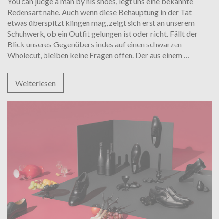
You can judge a man by his shoes, legt uns eine bekannte
Redensart nahe. Auch wenn diese Behauptung in der Tat
etwas überspitzt klingen mag, zeigt sich erst an unserem
Schuhwerk, ob ein Outfit gelungen ist oder nicht. Fällt der
Blick unseres Gegenübers indes auf einen schwarzen
Der
Wholecut, bleiben keine Fragen offen. Der aus einem
…
Wholecu
–
Weiterlesen
höchste
Schuhma