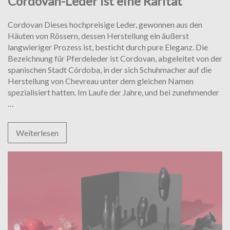
Cordovan-Leder ist eine Rarität
Cordovan Dieses hochpreisige Leder, gewonnen aus den
Häuten von Rössern, dessen Herstellung ein äußerst
langwieriger Prozess ist, besticht durch pure Eleganz. Die
Bezeichnung für Pferdeleder ist Cordovan, abgeleitet von der
spanischen Stadt Córdoba, in der sich Schuhmacher auf die
Herstellung von Chevreau unter dem gleichen Namen
spezialisiert hatten. Im Laufe der Jahre, und bei zunehmender
Cordovan-
…
Leder
ist
Weiterlesen
eine
Rarität