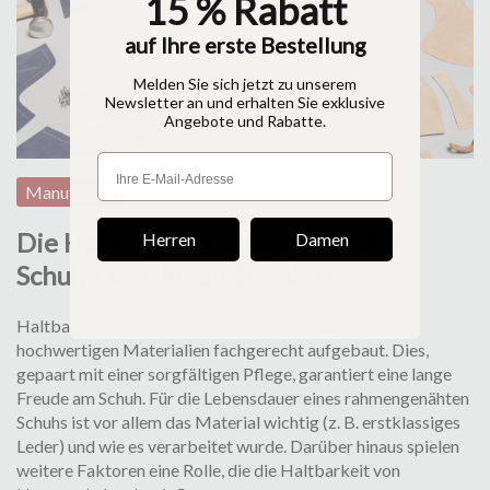
15 % Rabatt
auf Ihre erste Bestellung
Melden Sie sich jetzt zu unserem
Newsletter an und erhalten Sie exklusive
Angebote und Rabatte.
Manufaktur
Die Haltbarkeit rahmengenähter
Herren
Damen
Schuhe sind bis zu 20 Jahre
Haltbarkeit Hochwertige Herrenschuhe werden aus
hochwertigen Ma­te­rialien fachgerecht aufgebaut. Dies,
gepaart mit einer sorg­fäl­tigen Pflege, garantiert eine lange
Freude am Schuh. Für die Lebensdauer eines rahmengenähten
Schuhs ist vor allem das Material wichtig (z. B. erstklassiges
Leder) und wie es verarbeitet wurde. Darüber hinaus spielen
weitere Faktoren eine Rolle, die die Haltbarkeit von