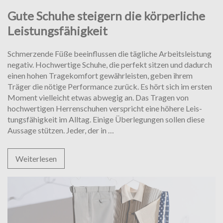
Gute Schuhe steigern die körperliche
Leistungsfähigkeit
Schmerzende Füße beeinflussen die tägliche Arbeitsleistung
ne­gativ. Hochwertige Schuhe, die perfekt sitzen und da­durch
einen hohen Tragekomfort gewährleisten, geben ihrem
Träger die nötige Performance zurück. Es hört sich im ersten
Moment vielleicht etwas abwegig an. Das Tra­gen von
hochwertigen Herrenschuhen verspricht eine höhere Leis­
tungs­fähigkeit im Alltag. Einige Überlegungen sollen diese
Gute
Aussage stützen. Jeder, der in
…
Schuhe
steigern
Weiterlesen
die
körperliche
Leistungsfähigkeit