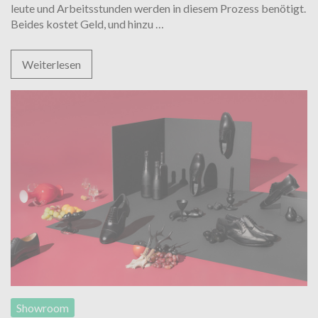
leu­te und Arbeitsstunden werden in diesem Prozess benötigt.
Qualität
Bei­des kos­tet Geld, und hinzu
…
von
Schuhen
Weiterlesen
erkennen
Showroom