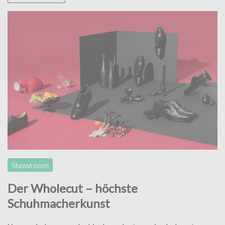
Schuhkauf
an
Showroom
Der Wholecut – höchste
Schuhmacherkunst