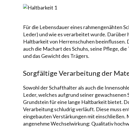
Für die Lebensdauer eines
rahmengenähten Sc
Leder
) und wie es verarbeitet wurde. Darüber h
Haltbarkeit von Herrenschuhen beeinflussen. D
auch die
Machart
des Schuhs, seine
Pflege
, die
und das Gewicht des Trägers.
Sorgfältige Verarbeitung der Mater
Sowohl der Schafthalter als auch die Innensohle
Leder
, welches aufgrund sei­ner gewachsenen 
Grundstein für eine lange Haltbarkeit bietet. D
Verarbeitung schlu­drig ver­läuft. Diese muss en
eingebauten Verstärkungen mit einschließen. 
ange­neh­me Wech­sel­wir­kung: Qualitativ hoc