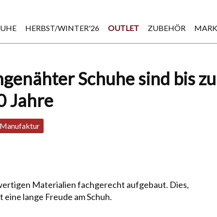
HUHE
HERBST/WINTER'26
OUTLET
ZUBEHÖR
MARK
genähter Schuhe sind bis zu
0 Jahre
Manufaktur
igen Ma­te­rialien fachgerecht aufgebaut. Dies,
ert eine lange Freude am Schuh.