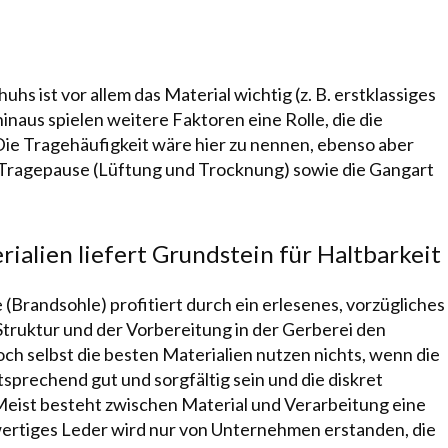
huhs
ist vor allem das Material wichtig (z. B. erstklassiges
inaus spielen weitere Faktoren eine Rolle, die die
ie Tragehäufigkeit wäre hier zu nennen, ebenso aber
Tragepause
(Lüftung und Trocknung) sowie die Gangart
ialien liefert Grundstein für Haltbarkeit
 (Brandsohle) profitiert durch ein erlesenes, vorzügliches
Struktur und der Vorbereitung in der
Gerberei
den
och selbst die besten Materialien nutzen nichts, wenn die
tsprechend gut und sorgfältig sein und die dis­kret
Meist besteht zwischen Material und Verarbeitung eine
hwertiges Leder wird nur von Unternehmen erstanden, die