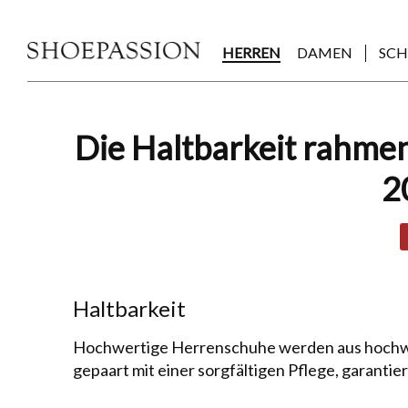
Skip
to
the
HERREN
DAMEN
SC
content
Post
Die Haltbarkeit rahmen
navigation
2
Haltbarkeit
Hochwertige Herrenschuhe werden aus hochwert
gepaart mit einer sorg­fäl­tigen Pflege, garanti