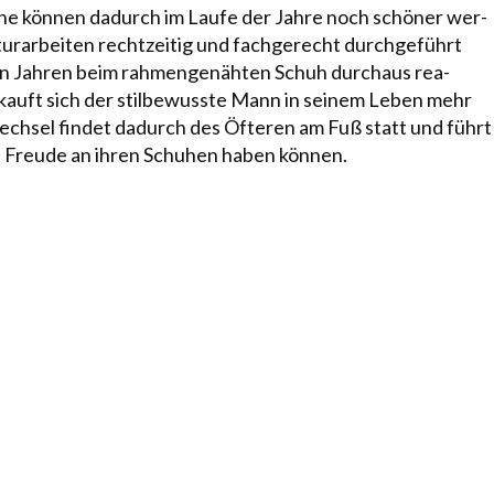
uhe können dadurch im Laufe der Jahre noch schöner wer­
urarbeiten
recht­zeitig und fachgerecht durchgeführt
ehn Jahren beim rahmengenähten Schuh durchaus rea­
auft sich der stil­be­wusste Mann in seinem Leben mehr
Wechsel findet dadurch des Öfteren am Fuß statt und führt
re Freude an ih­ren Schuhen haben können.