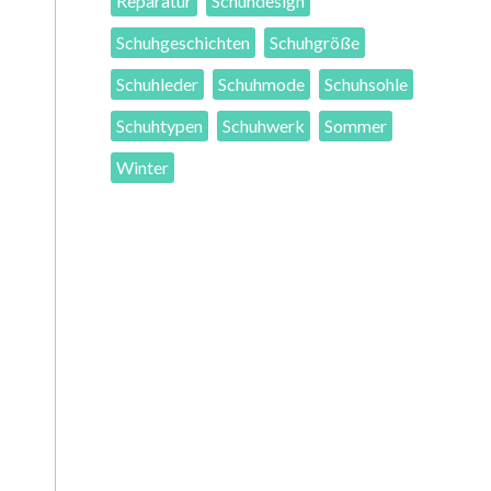
Reparatur
Schuhdesign
Schuhgeschichten
Schuhgröße
Schuhleder
Schuhmode
Schuhsohle
Schuhtypen
Schuhwerk
Sommer
Winter