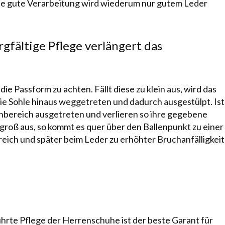
eine gute Verarbeitung wird wiederum nur gutem Leder
gfältige Pflege verlängert das
 die
Passform
zu achten. Fällt diese zu klein aus, wird das
 Sohle hinaus weggetreten und da­durch aus­gestülpt. Ist
enbereich ausgetreten und verlieren so ihre gegebene
roß aus, so kommt es quer über den Bal­len­punkt zu einer
ereich und später beim Leder zu erhöhter Bruchanfälligkeit
ührte
Pflege
der Her­renschuhe ist der beste Garant für