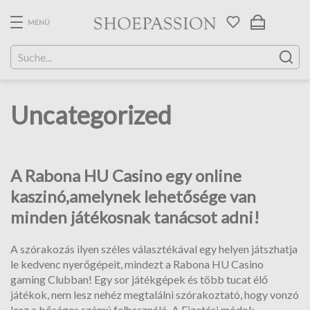
Skip
to
MENÜ
the
content
Uncategorized
Uncategorized
A Rabona HU Casino egy online
kaszinó,amelynek lehetősége van
minden játékosnak tanácsot adni!
A szórakozás ilyen széles választékával egy helyen játszhatja
le kedvenc nyerőgépeit, mindezt a Rabona HU Casino
gaming Clubban! Egy sor játékgépek és több tucat élő
játékok, nem lesz nehéz megtalálni szórakoztató, hogy vonzó
lesz a bőséges számú felhasználó. A Fizetési módok