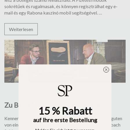
sokrétűek és rugalmasak, és könnyen regisztrálhat egy e-
A
mail és egy Rabona kaszinó mobil segítségével.
…
Rabona
HU
Weiterlesen
Casino
egy
online
kaszinó,amel
lehetősége
van
minden
játékosnak
tanácsot
adni!
Uncategorized
Zu Besuch im Hause Rendenbach
15 % Rabatt
Kenner wissen: Die edle Ledersohle unterscheidet den guten
auf Ihre erste Bestellung
von einem erstklassigen Herrenschuh. Mit der Rendenbach