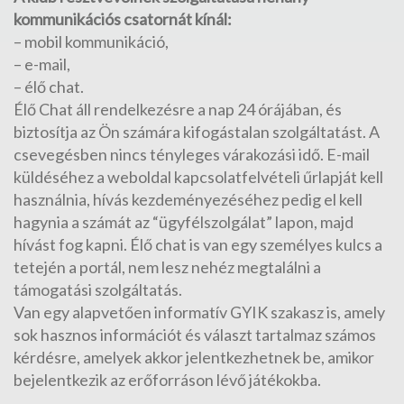
kommunikációs csatornát kínál:
– mobil kommunikáció,
– e-mail,
– élő chat.
Élő Chat áll rendelkezésre a nap 24 órájában, és
biztosítja az Ön számára kifogástalan szolgáltatást. A
csevegésben nincs tényleges várakozási idő. E-mail
küldéséhez a weboldal kapcsolatfelvételi űrlapját kell
használnia, hívás kezdeményezéséhez pedig el kell
hagynia a számát az “ügyfélszolgálat” lapon, majd
hívást fog kapni. Élő chat is van egy személyes kulcs a
tetején a portál, nem lesz nehéz megtalálni a
támogatási szolgáltatás.
Van egy alapvetően informatív GYIK szakasz is, amely
sok hasznos információt és választ tartalmaz számos
kérdésre, amelyek akkor jelentkezhetnek be, amikor
bejelentkezik az erőforráson lévő játékokba.