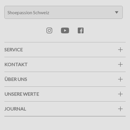
SERVICE
KONTAKT
ÜBER UNS
UNSERE WERTE
JOURNAL