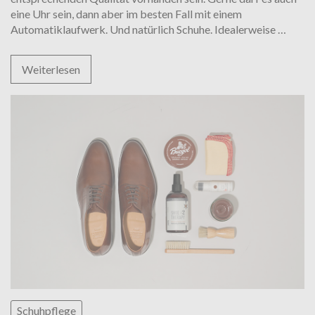
eine Uhr sein, dann aber im besten Fall mit einem
Die
Automatiklaufwerk. Und natürlich Schuhe. Idealerweise
…
Dainit
Sohle
Weiterlesen
–
britis
Origin
für
Schuhpflege