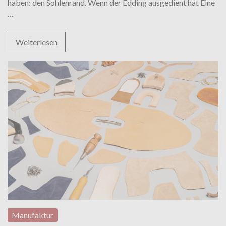
haben: den Sohlenrand. Wenn der Edding ausgedient hat Eine
Shoepassion
…
TV:
Neuer
Weiterlesen
Glanz
für
die
Schuhsohle
Manufaktur