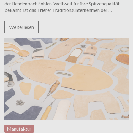
der Rendenbach Sohlen. Weltweit für ihre Spitzenqualität
SHOEPAS
bekannt, ist das Trierer Traditionsunternehmen der
…
trifft
Rendenba
Weiterlesen
–
Teil
2
Manufaktur