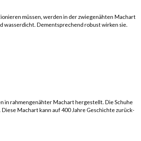
ionieren müs­sen, wer­den in der zwie­ge­näh­ten Machart
nd was­serdicht. Dem­ent­sprechend ro­bust wirken sie.
 in rah­men­ge­nähter Machart hergestellt. Die Schuhe
ren. Diese Machart kann auf 400 Jahre Geschichte zurück­