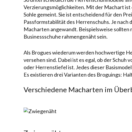
Verzie­rungs­mög­lichkeiten. Mit der Machart is
Sohle gemeint. Sie ist entschei­dend für den
Pre
Passformstabilität
des Herren­schuhs. Je nach 
Macharten angewandt. Beispielsweise sollten 
Businessschuhe
rahmengenäht
sein.
Als Brogues wiederum werden
hochwertige H
versehen sind. Dabei ist es egal, ob der Schuh 
oder
Herrenstiefel
ist. Jedes dieser Ba­sis­mode
Es existieren drei Varianten des Bro­guings:
Hal
Verschiedene Macharten im Überb