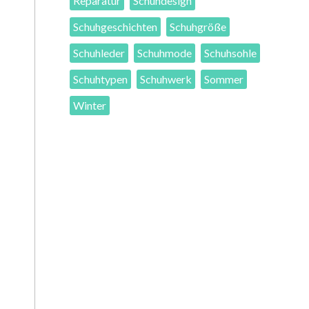
Reparatur
Schuhdesign
Schuhgeschichten
Schuhgröße
Schuhleder
Schuhmode
Schuhsohle
Schuhtypen
Schuhwerk
Sommer
Winter