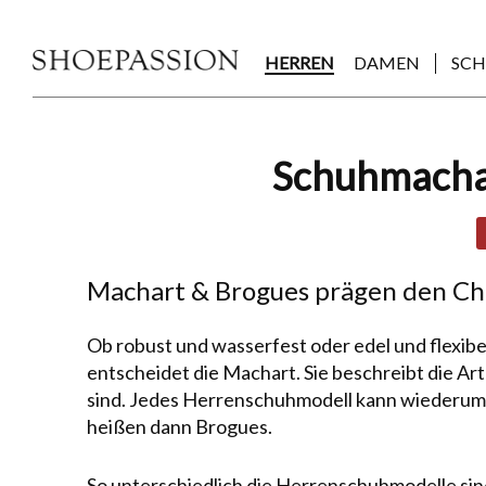
Skip
to
the
HERREN
DAMEN
SC
content
Post
Schuhmachar
navigation
Machart & Brogues prägen den Ch
Ob robust und wasserfest oder edel und flexibe
entscheidet die Machart. Sie beschreibt die Art
sind. Jedes Herrenschuhmodell kann wiederum d
heißen dann Brogues.
So unter­schied­lich die
Herrenschuhmodelle
sin