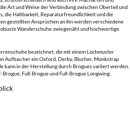
t die Art und Weise der Ver­bin­dung zwischen Oberteil und
is
, die
Haltbarkeit
,
Reparaturfreundlichkeit
und die
den gestellten Ansprüchen an ihn werden ver­schie­dene
robuste Wan­der­schu­he
zwiegenäht
und hochwertige
errenschuhe
be­zeich­net, die mit einem Lochmuster
von
Aufbau
her ein
Oxford
,
Derby
,
Blucher
,
Monkstrap
lle kann in der
Herstellung
durch
Brogues
variiert werden.
f-Brogue
,
Full-Brogue
und
Full-Brogue Longwing
.
lick