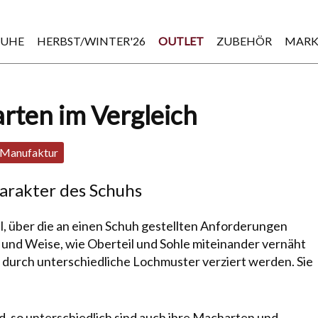
HUHE
HERBST/WINTER'26
OUTLET
ZUBEHÖR
MARK
ten im Vergleich
Manufaktur
arakter des Schuhs
l, über die an einen Schuh gestellten Anforderungen
 und Weise, wie Oberteil und Sohle mit­ein­ander vernäht
urch unter­schiedliche Lochmuster verziert werden. Sie
d, so unter­schied­lich sind auch ihre Macharten und