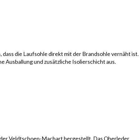
ass die Laufsohle direkt mit der Brand­sohle vernäht ist.
Ausballung und zu­sätz­liche Isolierschicht aus.
der Veldt­schoen-Machart hergestellt. Das Oberleder