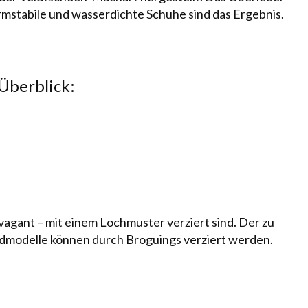
rm­stabile und wasser­dichte Schu­he sind das Ergebnis.
Überblick:
vagant – mit einem Lochmuster verziert sind. Der zu
nd­mo­delle können durch Broguings verziert werden.