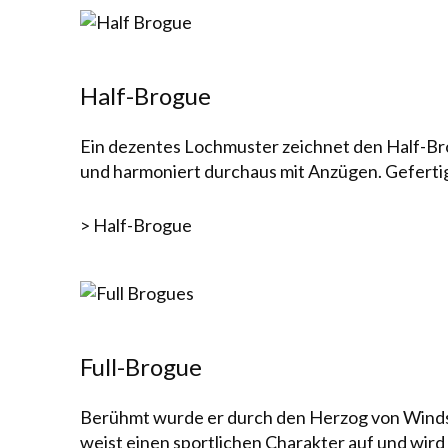
Half-Brogue
Ein dezentes Lochmuster zeich­net den Half-Brog
und harmon­iert durch­aus mit An­zü­gen. Ge­fer­t
> Half-Brogue
Full-Brogue
Berühmt wurde er durch den Herzog von Windsor
weist einen sportlichen Charakter auf und wird 