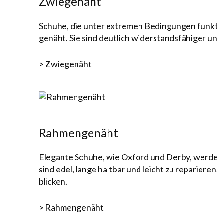
Zwiegenäht
Schuhe, die unter extremen Be­ding­ung­en funkt
genäht. Sie sind deutlich wider­stands­fähiger u
> Zwiegenäht
Rahmengenäht
Elegante Schuhe, wie Oxford und Derby, werden
sind edel, lange halt­bar und leicht zu reparie
blicken.
> Rahmengenäht