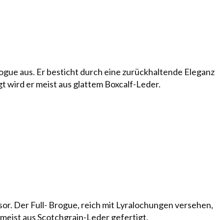
ue aus. Er be­sticht durch eine zu­rück­hal­tende Eleganz
igt wird er meist aus glattem Boxcalf-Leder.
. Der Full- Brogue, reich mit Lyra­loch­ungen versehen,
meist aus Scotch­grain-Leder gefertigt.