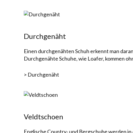
Durch­genäht
Einen durchgenähten Schuh erkennt man daran, d
Durch­genähte Schuhe, wie Loafer, kommen ohne 
> Durchgenäht
Veldtschoen
Englische Country- und Berg­schuhe werden in 