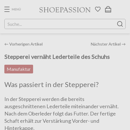
Skip
to
MENÜ
the
content
Post
←
Vorherigen Artikel
Nächster Artikel
→
navigation
Stepperei vernäht Lederteile des Schuhs
Manufaktur
Was passiert in der Stepperei?
In der Stepperei werden die bereits
ausgeschnittenen Lederteile mit­einander vernäht.
Nach dem Oberleder folgt das Futter. Der fertige
Schaft erhält zur Verstärkung Vorder- und
Hinterkappe.