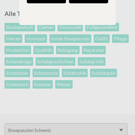
Alle Themen
Businesslook
Damen
Dresscode
Fußgesundheit
Herren
Hochzeit
Inside Shoepassion
Outfit
Pflege
Produktion
Qualität
Reinigung
Reparatur
Schuhdesign
Schuhgeschichten
Schuhgröße
Schuhleder
Schuhmode
Schuhsohle
Schuhtypen
Schuhwerk
Sommer
Winter