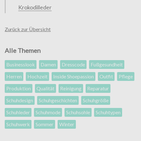
Krokodilleder
Zurück zur Übersicht
Alle Themen
Businesslook
Damen
Dresscode
Fußgesundheit
Herren
Hochzeit
Inside Shoepassion
Outfit
Pflege
Produktion
Qualität
Reinigung
Reparatur
Schuhdesign
Schuhgeschichten
Schuhgröße
Schuhleder
Schuhmode
Schuhsohle
Schuhtypen
Schuhwerk
Sommer
Winter