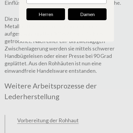
Einflüssen und bewahrt die glänzende Oberfläche.
Herren
Damen
Die zugerichteten Oberleder werden zwischen
Metallplatten oder unter Wärmestrahlern
aufgespannt und bei 40 bis 60 Grad Celsius
getrocknet. Nach einer ein- bis zweitägigen
Zwischenlagerung werden sie mittels schwerer
Handbügeleisen oder einer Presse bei 90 Grad
geplättet. Aus den
Rohhäuten
ist nun eine
einwandfreie Handelsware entstanden.
Weitere Arbeitsprozesse der
Lederherstellung
Vorbereitung der Rohhaut