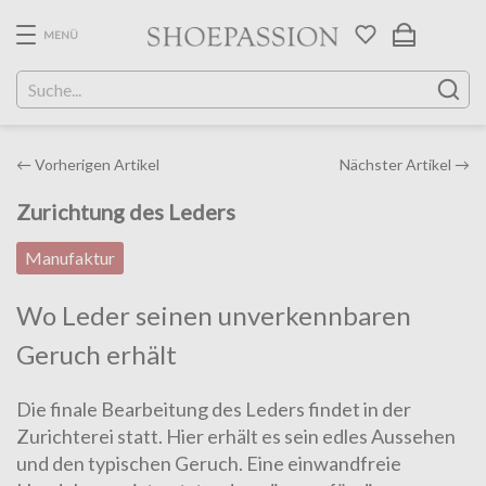
Skip
to
MENÜ
the
content
Post
←
Vorherigen Artikel
Nächster Artikel
→
navigation
Zurichtung des Leders
Manufaktur
Wo Leder seinen unverkennbaren
Geruch erhält
Die finale Bearbeitung des Leders findet in der
Zurichterei statt. Hier erhält es sein edles Aussehen
und den typischen Geruch. Eine einwandfreie