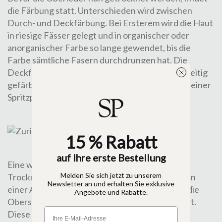
die Färbung statt. Unterschieden wird zwischen
Durch- und Deckfärbung. Bei Ersterem wird die Haut
in riesige Fässer gelegt und in organischer oder
anorganischer Farbe so lange gewendet, bis die
Farbe sämtliche Fasern durchdrungen hat. Die
Deckfärbung indes führt lediglich zu einem einseitig
gefärbten Leder. Hierbei wird die Farbe mittels einer
Spritzpistole auf die Ober­fläche aufgetragen.
15 % Rabatt
auf Ihre erste Bestellung
Eine weitere Zurichtungsarbeit, die vor der
Melden Sie sich jetzt zu unserem
Trocknung durchgeführt wird, ist das Anfertigen
Newsletter an und erhalten Sie exklusive
einer Appretur für das Schaftleder. Dabei wird die
Angebote und Rabatte.
Oberschicht des Leders gewissermaßen lackiert.
Diese Appretur schützt das Leder vor äußeren