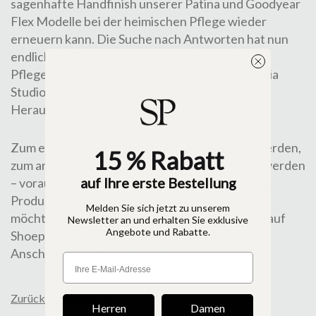
sagenhafte Handfinish unserer Patina und Goodyear
Flex Modelle bei der heimischen Pflege wieder
erneuern kann. Die Suche nach Antworten hat nun
endlich ein Ende, denn wir haben für Sie ein
Pflegevideo in unserem hauseigenen Multimedia
Studio gedreht, welches sich genau dieser
Herausforderung annimmt.
Zum einen kann das Handfinish aufgefrischt werden,
15 % Rabatt
zum anderen kann es auch selbständig kreiert werden
auf Ihre erste Bestellung
– vorausgesetzt, man verfügt über die richtigen
Produkte und das nötige Know-how. Letzteres
Melden Sie sich jetzt zu unserem
möchten wir Ihnen in unserem aktuellen Video auf
Newsletter an und erhalten Sie exklusive
Angebote und Rabatte.
Shoepassion TV vermitteln. Viel Freude beim
Anschauen und Nachmachen:
Zurück zur Übersicht
Herren
Damen