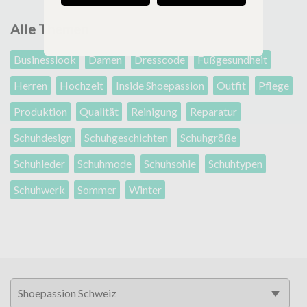
Alle Themen
Businesslook
Damen
Dresscode
Fußgesundheit
Herren
Hochzeit
Inside Shoepassion
Outfit
Pflege
Produktion
Qualität
Reinigung
Reparatur
Schuhdesign
Schuhgeschichten
Schuhgröße
Schuhleder
Schuhmode
Schuhsohle
Schuhtypen
Schuhwerk
Sommer
Winter