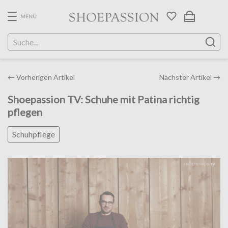
Skip
to
MENÜ
the
content
Post
←
Vorherigen Artikel
Nächster Artikel
→
navigation
Shoepassion TV: Schuhe mit Patina richtig
pflegen
Schuhpflege