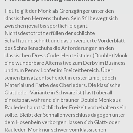
Heute gilt der Monk als Grenzgänger unter den
klassischen Herrenschuhen. Sein Stil bewegt sich
zwischen jovial bis sportlich-elegant.
Nichtsdestotrotz erfüllen der schlichte
Schaftgrundschnitt und das unverzierte Vorderblatt
des Schnallenschuhs die Anforderungen an den
klassischen Dress Code. Heute ist der (Double) Monk
eine wunderbare Alternative zum Derby im Business
und zum Penny Loafer im Freizeitbereich. Über
seinen Einsatz entscheidet in erster Linie jedoch
Material und Farbe des Oberleders. Die klassische
Glattleder-Variante in Schwarz
ist (fast) überall
einsetzbar, während ein
brauner Double Monk aus
Rauleder
hauptsächlich der Freizeit vorbehalten sein
sollte. Bleibt der Schnallenverschluss dagegen unter
dem Hosenbein verborgen, lassen sich Glatt- oder
Rauleder-Monk nur schwer vom klassischen