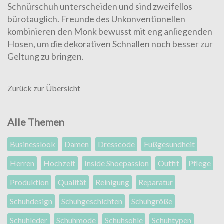
Schnürschuh unterscheiden und sind zweifellos
bürotauglich. Freunde des Unkonventionellen
kombinieren den Monk bewusst mit eng anliegenden
Hosen, um die dekorativen Schnallen noch besser zur
Geltung zu bringen.
Zurück zur Übersicht
Alle Themen
Businesslook
Damen
Dresscode
Fußgesundheit
Herren
Hochzeit
Inside Shoepassion
Outfit
Pflege
Produktion
Qualität
Reinigung
Reparatur
Schuhdesign
Schuhgeschichten
Schuhgröße
Schuhleder
Schuhmode
Schuhsohle
Schuhtypen