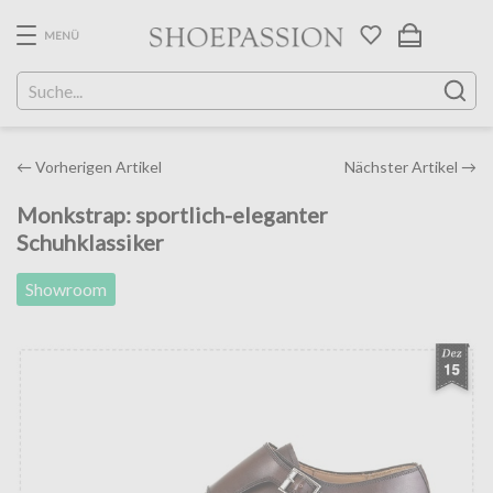
Skip
to
MENÜ
the
content
Post
←
Vorherigen Artikel
Nächster Artikel
→
navigation
Monkstrap: sportlich-eleganter
Schuhklassiker
Showroom