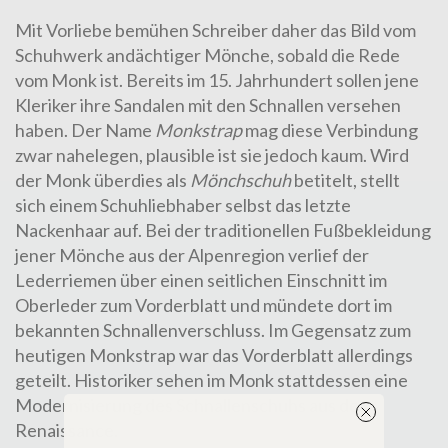
Mit Vorliebe bemühen Schreiber daher das Bild vom
Schuhwerk andächtiger Mönche, sobald die Rede
vom Monk ist. Bereits im 15. Jahrhundert sollen jene
Kleriker ihre Sandalen mit den Schnallen versehen
haben. Der Name
Monkstrap
mag diese Verbindung
zwar nahelegen, plausible ist sie jedoch kaum. Wird
der Monk überdies als
Mönchschuh
betitelt, stellt
sich einem Schuhliebhaber selbst das letzte
Nackenhaar auf. Bei der traditionellen Fußbekleidung
jener Mönche aus der Alpenregion verlief der
Lederriemen über einen seitlichen Einschnitt im
Oberleder zum Vorderblatt und mündete dort im
bekannten Schnallenverschluss. Im Gegensatz zum
heutigen Monkstrap war das Vorderblatt allerdings
geteilt. Historiker sehen im Monk stattdessen eine
Modernisierung des Schnallenschuhs aus der
Renaissance.