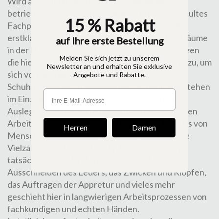
Wird also mit diesen Begriffen Schindluder
betrieben? Jein! Schuhmanufakturen, die geschultes
15 % Rabatt
Fachpersonal beschäftigen, die wiederum mit
erstklassigen Materialien hochwertige Schuhträume
auf Ihre erste Bestellung
in der klassischen Nestfertigung aufbauen, nutzen
Melden Sie sich jetzt zu unserem
die hier besprochenen Begriffe ganz einfach dazu, um
Newsletter an und erhalten Sie exklusive
sich von der billigen Kommerzware der
Angebote und Rabatte.
Schuhdiscounter zu distanzieren. Sicherlich bestehen
im Einzelnen gewaltige Unterschiede bei der
Auslegung der Begriffe hinsichtlich der jeweiligen
Arbeitsintensität und dem tatsächlichen Einfluss von
Herren
Damen
Menschenhand. Doch fest steht auch, dass eine
Vielzahl von
Arbeitsschritten
hier immer noch
tatsächlich von Hand ausgeführt wird. Das
Ausschneiden des Leders, das Zwicken und Klopfen,
das Auftragen der Appretur und vieles mehr
geschieht hier in langwierigen Arbeitsprozessen von
fachkundigen und echten Händen.