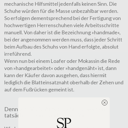
mechanische Hilfsmittel jedenfalls keinen Sinn. Die
Schuhe würden für die Masse unbezahlbar werden.
So erfolgen dementsprechend bei der Fertigung von
hochwertigen Herrenschuhen viele Arbeitsschritte
manuell. Von daher ist die Bezeichnung »handmade«,
bei der angenommen werden muss, dass jeder Schritt
beim Aufbau des Schuhs von Hand erfolgte, absolut
irreführend.
Wenn nun bei einem
Loafer
oder
Mokassin
die Rede
von »handgearbeitet« oder »handgenäht« ist, dann
kann der Käufer davon ausgehen, dass hiermit
lediglich die Blatteinsatznaht oberhalb der Zehen und
auf dem Fußrücken gemeint ist.
Dennoch: Viele Arbeitsschritte werden
tatsächlich von Hand ausgeführt