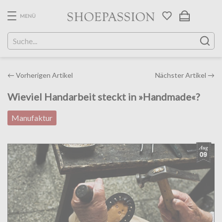
Skip
to
MENÜ
the
content
Post
←
Vorherigen Artikel
Nächster Artikel
→
navigation
Wieviel Handarbeit steckt in »Handmade«?
Manufaktur