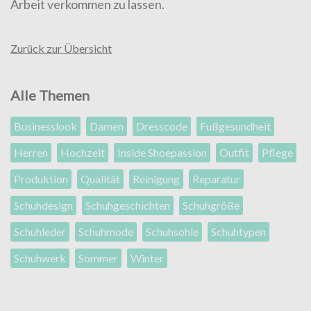
Arbeit verkommen zu lassen.
Zurück zur Übersicht
Alle Themen
Businesslook
Damen
Dresscode
Fußgesundheit
Herren
Hochzeit
Inside Shoepassion
Outfit
Pflege
Produktion
Qualität
Reinigung
Reparatur
Schuhdesign
Schuhgeschichten
Schuhgröße
Schuhleder
Schuhmode
Schuhsohle
Schuhtypen
Schuhwerk
Sommer
Winter