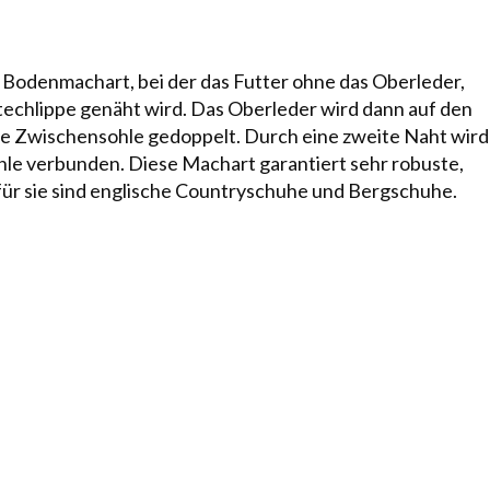
Bodenmachart, bei der das Futter ohne das
Oberleder
,
chlippe genäht wird. Das Ober­le­der wird dann auf den
 Zwi­schen­soh­le gedoppelt. Durch eine zweite Naht wird
hle verbunden. Diese
Mach­art
garantiert sehr robuste,
 für sie sind englische Countryschuhe und Berg­schuhe.