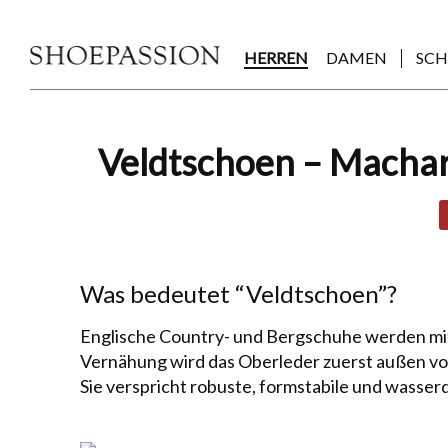
Skip
to
the
HERREN
DAMEN
SC
content
Post
Veldtschoen – Macha
navigation
Was bedeutet “Veldtschoen”?
Englische Country- und Bergschuhe werden mitt
Vernähung wird das Ober­leder zuerst außen vor 
Sie verspricht robuste, form­sta­bi­le und wasse