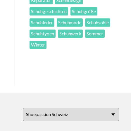
Reparatur
Schuhdesign
Schuhgeschichten
Schuhgröße
Schuhleder
Schuhmode
Schuhsohle
Schuhtypen
Schuhwerk
Sommer
Winter