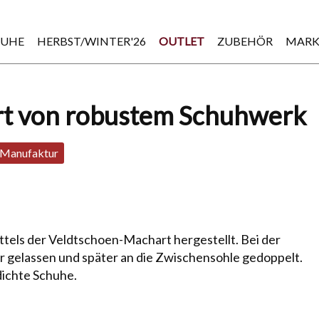
HUHE
HERBST/WINTER'26
OUTLET
ZUBEHÖR
MARK
rt von robustem Schuhwerk
Manufaktur
els der Veldt­schoen-Machart hergestellt. Bei der
gelassen und später an die Zwi­schen­soh­le ge­dop­pelt.
rdichte Schuhe.