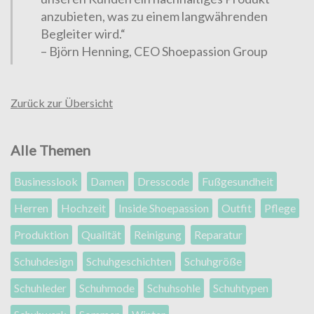
anzubieten, was zu einem langwährenden
Begleiter wird.“
– Björn Henning, CEO Shoepassion Group
Zurück zur Übersicht
Alle Themen
Businesslook
Damen
Dresscode
Fußgesundheit
Herren
Hochzeit
Inside Shoepassion
Outfit
Pflege
Produktion
Qualität
Reinigung
Reparatur
Schuhdesign
Schuhgeschichten
Schuhgröße
Schuhleder
Schuhmode
Schuhsohle
Schuhtypen