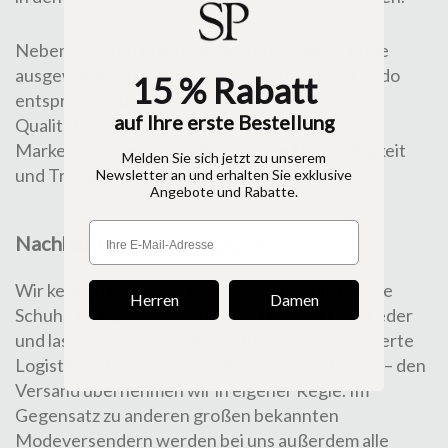
Neben unseren Eigenmarken führen wir Schuhe
ausgewählter Partnermarken, die unserem Credo
15 % Rabatt
entsprechen und die neben höchsten
auf Ihre erste Bestellung
Qualitätsansprüchen, eine glaubwürdige
Markenhistorie und größtmögliche Nachhaltigkeit
Melden Sie sich jetzt zu unserem
und Transparenz bieten.
Newsletter an und erhalten Sie exklusive
Angebote und Rabatte.
Nachhaltig und transparent
Wir kennen die Menschen persönlich, die unsere
Herren
Damen
Schuhe fertigen, wissen um die Herkunft der Leder
und lassen unsere Schuhe nicht über anonymisierte
Logistikzentren an unsere Kunden verschicken – den
Versand übernehmen wir in eigener Regie. Im
Gegensatz zu anderen großen bekannten
Modeversendern werden bei uns außerdem alle