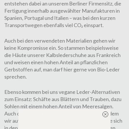
entstehen dabei an unserem Berliner Firmensitz, die
Fertigung innerhalb ausgewählter Manufakturen in
Spanien, Portugal und Italien – was bei den kurzen
Transportwegen ebenfalls viel CO₂ einspart.
Auch bei den verwendeten Materialien gehen wir
keine Kompromisse ein. So stammen beispielsweise
die Häute unserer Kalbslederschuhe aus Frankreich
und weisen einen hohen Anteil an pflanzlichen
Gerbstoffen auf, man darf hier gerne von Bio-Leder
sprechen.
Ebenso kommen bei uns vegane Leder-Alternativen
zum Einsatz: Schäfte aus Blättern und Trauben, dazu
Sohlen mit einem hohen Anteil von Meeresalgen.
Auch das Kreislaufsystem unterstützten wir, indem
wir auf recycelte Kunststoffe zurückgreifen, die sich
in den Laufsohlen unserer Sneakers wiederfinden.