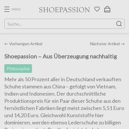
Skip
to
MENÜ
the
content
Post
←
Vorherigen Artikel
Nächster Artikel
→
navigation
Shoepassion – Aus Überzeugung nachhaltig
Philosophie
Mehr als 50 Prozent aller in Deutschland verkauften
Schuhe stammen aus China – gefolgt von Vietnam,
Indien und Indonesien. Der durchschnittliche
Produktionspreis für ein Paar dieser Schuhe aus den
fernöstlichen Fabriken liegt meist zwischen 5,51 Euro
und 14,20 Euro. Gleichwohl Kunststoffe hier
dominieren, werden ebenso Lederschuhe zu billigen