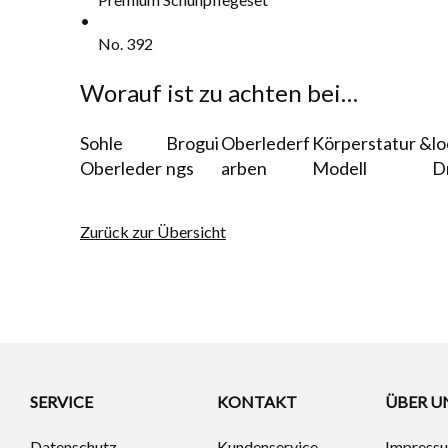
No. 392
Worauf ist zu achten bei…
Sohle
Brogui
Oberlederf
Körperstatur &
l
Oberleder
ngs
arben
Modell
D
Zurück zur Übersicht
SERVICE
KONTAKT
ÜBER U
Datenschutz
Kundenservice
Impress