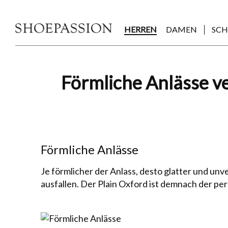
Skip
to
the
HERREN
DAMEN
SC
content
Post
Förmliche Anlässe ve
navigation
Förmliche Anlässe
Je förmlicher der Anlass, desto glatter und un
ausfallen. Der Plain Oxford ist demnach der pe