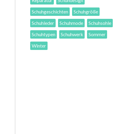
Reparatur
Schuhdesign
Schuhgeschichten
Schuhgröße
Schuhleder
Schuhmode
Schuhsohle
Schuhtypen
Schuhwerk
Sommer
Winter