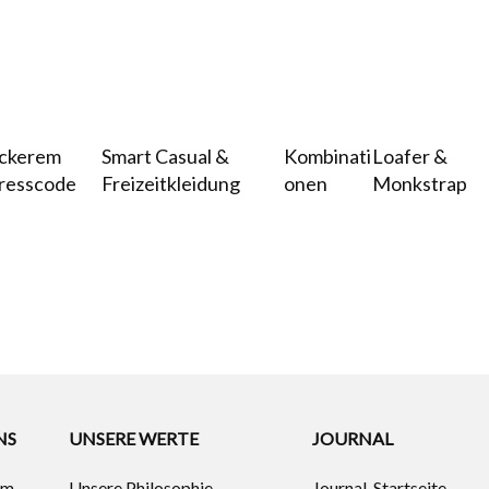
ockerem
Smart Casual &
Kombinati
Loafer &
resscode
Freizeitkleidung
onen
Monkstrap
NS
UNSERE WERTE
JOURNAL
um
Unsere Philosophie
Journal-Startseite