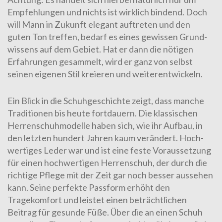
Empfehlungen und nichts ist wirklich bindend. Doch
will Mann in Zukunft elegant auftreten und den
guten Ton tref­fen, bedarf es eines gewissen Grund­
wis­sens auf dem Gebiet. Hat er dann die nötigen
Erfahrungen ge­sam­melt, wird er ganz von selbst
seinen eigenen Stil kreieren und weiterentwickeln.
Ein Blick in die
Schuhgeschichte
zeigt, dass manche
Traditionen bis heute fortdauern. Die klassischen
Herrenschuhmodelle
haben sich, wie ihr
Aufbau
, in
den letzten hundert Jahren kaum ver­än­dert. Hoch­
wertiges
Leder
war und ist eine feste Voraussetzung
für einen hochwertigen Herrenschuh, der durch die
richtige
Pflege
mit der Zeit gar noch besser aussehen
kann. Seine per­fek­te
Passform
erhöht den
Tragekomfort und leistet einen beträcht­lich­en
Beitrag für
gesunde Füße
. Über die an einen Schuh