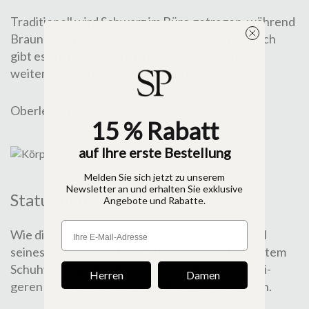
Traditionell wird Schwarz im Büro getragen, während
Braun der Frei­zeit vorbehalten ist. Doch natürlich
gibt es auch Aus­nah­men und es existieren noch
weitere Farben als nur diese beiden.
Oberlederfarbe
15 % Rabatt
auf Ihre erste Bestellung
Melden Sie sich jetzt zu unserem
Newsletter an und erhalten Sie exklusive
Statur und Modell­wahl
Angebote und Rabatte.
Wie die Statur des Mannes, so auch die Auswahl
seines Schuh­es. Kräf­tige Männer sind mit ro­bus­tem
Schuhwerk gut be­ra­ten, während die Schmäch­ti­
Herren
Damen
geren leich­te Herren­schuhe bevor­zugen sollten.