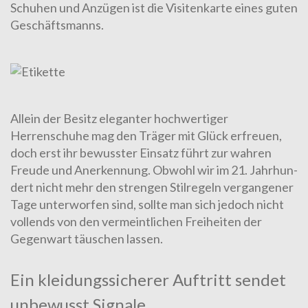
Schuhen und Anzügen ist die Vi­si­ten­karte eines guten
Ge­schäfts­manns.
Allein der Besitz eleganter
hochwertiger
Herrenschuhe
mag den Trä­ger mit Glück erfreuen,
doch erst ihr bewusster Einsatz führt zur wahren
Freude und Anerkennung. Obwohl wir im 21. Jahr­hun­
dert nicht mehr den strengen Stilregeln vergangener
Tage unterworfen sind, sollte man sich jedoch nicht
vollends von den vermeintlichen Freiheiten der
Gegenwart täuschen lassen.
Ein kleidungssicherer Auftritt sendet
unbewusst Signale