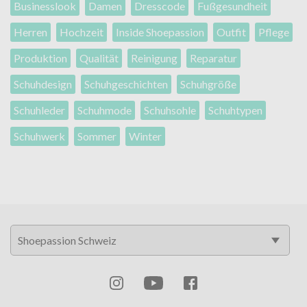
Businesslook
Damen
Dresscode
Fußgesundheit
Herren
Hochzeit
Inside Shoepassion
Outfit
Pflege
Produktion
Qualität
Reinigung
Reparatur
Schuhdesign
Schuhgeschichten
Schuhgröße
Schuhleder
Schuhmode
Schuhsohle
Schuhtypen
Schuhwerk
Sommer
Winter