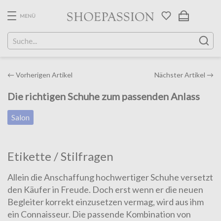
Skip
to
MENÜ
the
content
Post
←
Vorherigen Artikel
Nächster Artikel
→
navigation
Die richtigen Schuhe zum passenden Anlass
Salon
Etikette / Stilfragen
Allein die Anschaffung hochwertiger Schuhe versetzt
den Käu­fer in Freude. Doch erst wenn er die neuen
Begleiter korrekt einzusetzen vermag, wird aus ihm
ein Connaisseur. Die pas­sen­de Kombination von