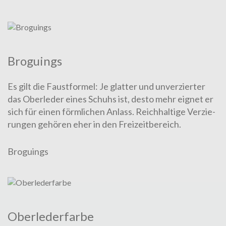
Bro­gu­ings
Es gilt die Faustformel: Je glatter und unverzierter
das Oberleder eines Schuhs ist, desto mehr eig­net er
sich für einen förm­lich­en Anlass. Reichhaltige Ver­zie­
rung­en gehören eher in den Freizeit­bereich.
Broguings
Ober­leder­farbe