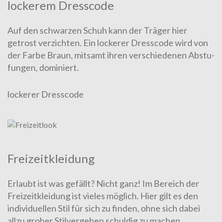
lock­er­em Dress­code
Auf den schwarzen Schuh kann der Träger hier
getrost ver­zich­ten. Ein lockerer Dress­code wird von
der Farbe Braun, mitsamt ihren ver­schiedenen Abstu­
fung­en, dominiert.
lockerer Dresscode
Frei­zeit­klei­dung
Erlaubt ist was gefällt? Nicht ganz! Im Bereich der
Frei­zeit­klei­dung ist vieles möglich. Hier gilt es den
individuellen Stil für sich zu fin­den, ohne sich dabei
allzu grober Stil­ver­gehen schuldig zu machen.