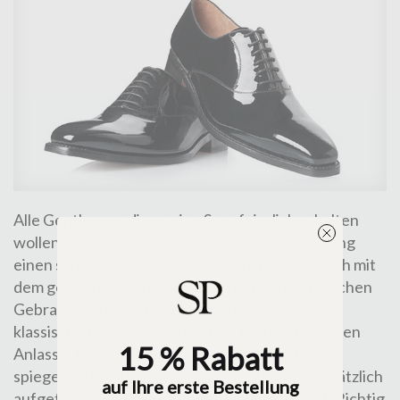
Alle Gentlemen, die es eine Spur feierlicher halten
wollen, wählen zum Cutaway, Frack oder Smoking
einen
schwarzen Lackschuh
– selbstverständlich mit
dem geschlossenen Oxford-Blatt. Für den täglichen
Gebrauch zu empfindlich, eignet sich dieser
klassische Herrenschuh perfekt für den formellen
15 % Rabatt
Anlass. Charakteristisch ist seine narbenfreie,
spiegelglatte Oberfläche, welche aus einer zusätzlich
auf Ihre erste Bestellung
aufgetragenen Polyurethanschicht resultiert.
Richtig