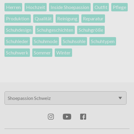
Herren
Hochzeit
Inside Shoepassion
Outfit
Pflege
Produktion
Qualität
Reinigung
Reparatur
Schuhdesign
Schuhgeschichten
Schuhgröße
Schuhleder
Schuhmode
Schuhsohle
Schuhtypen
Schuhwerk
Sommer
Winter