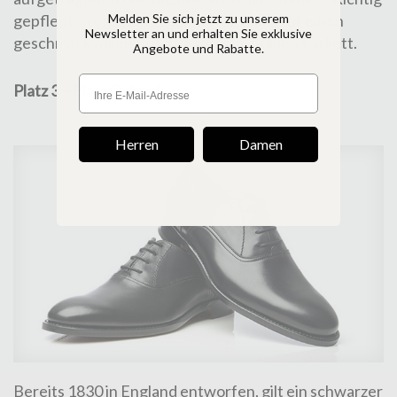
Melden Sie sich jetzt zu unserem
gepflegt
, sorgt sein sagenhafter Glanz für einen
Newsletter an und erhalten Sie exklusive
geschmackvollen Auftritt auf dem noblen Parkett.
Angebote und Rabatte.
Platz 3 – Plain Oxford
Herren
Damen
Bereits 1830 in England entworfen, gilt ein
schwarzer