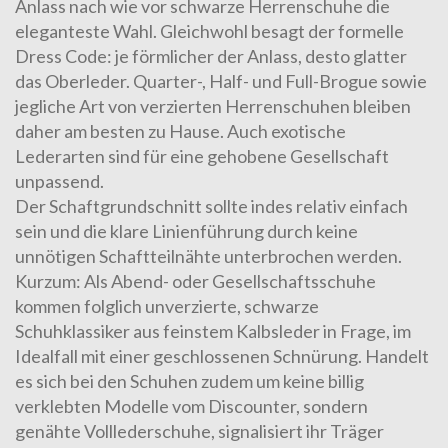
Anlass nach wie vor schwarze Herrenschuhe die
eleganteste Wahl. Gleichwohl besagt der formelle
Dress Code: je förmlicher der Anlass, desto glatter
das Oberleder. Quarter-, Half- und Full-Brogue sowie
jegliche Art von
verzierten Herrenschuhen
bleiben
daher am besten zu Hause. Auch
exotische
Lederarten
sind für eine gehobene Gesellschaft
unpassend.
Der Schaftgrundschnitt sollte indes relativ einfach
sein und die klare Linienführung durch keine
unnötigen Schaftteilnähte unterbrochen werden.
Kurzum: Als Abend- oder Gesellschaftsschuhe
kommen folglich unverzierte, schwarze
Schuhklassiker aus feinstem Kalbsleder in Frage, im
Idealfall mit einer geschlossenen Schnürung. Handelt
es sich bei den Schuhen zudem um keine billig
verklebten Modelle vom Discounter, sondern
genähte Volllederschuhe, signalisiert ihr Träger