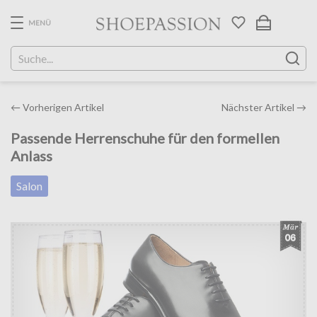
Skip
to
MENÜ
the
content
Post
←
Vorherigen Artikel
Nächster Artikel
→
navigation
Passende Herrenschuhe für den formellen
Anlass
Salon