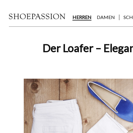
Skip
to
the
HERREN
DAMEN
SC
content
Post
Der Loafer – Elega
navigation