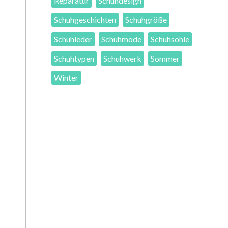
Reparatur
Schuhdesign
Schuhgeschichten
Schuhgröße
Schuhleder
Schuhmode
Schuhsohle
Schuhtypen
Schuhwerk
Sommer
Winter