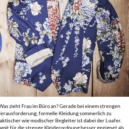
: Was zieht Frau im Büro an? Gerade bei einem strengen
erausforderung, formelle Kleidung sommerlich zu
aktischer wie modischer Begleiter ist dabei der Loafer.
damit für die strenge Kleiderordnung besser geeignet als