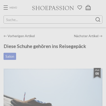
Skip
to
MENÜ
the
content
Post
←
Vorherigen Artikel
Nächster Artikel
→
navigation
Diese Schuhe gehören ins Reisegepäck
Salon