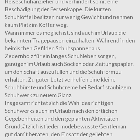
Reiseschuhanzieher
und verhindert somit eine
Beschädigung der Fersenkappe. Die kurzen
Schuhlöffel besitzen nur wenig Gewicht und nehmen
kaum Platz im Koffer weg.
Wann immer es möglich ist, sind auch im Urlaub die
bekannten Tragepausen einzuhalten. Während in den
heimischen Gefilden
Schuhspanner aus
Zedernholz
für ein langes Schuhleben sorgen,
genügen im Urlaub auch Socken oder Zeitungspapier,
um den Schaft auszufüllen und die Schuhform zu
erhalten. Zu guter Letzt verhelfen eine kleine
Schuhbürste
und
Schuhcreme
bei Bedarf staubigem
Schuhwerk zu neuem Glanz.
Insgesamt richtet sich die Wahl des richtigen
Schuhwerks auch im Urlaub nach den örtlichen
Gegebenheiten und den geplanten Aktivitäten.
Grundsätzlich ist jeder modebewusste Gentleman
gut damit beraten, den Einsatz der geliebten