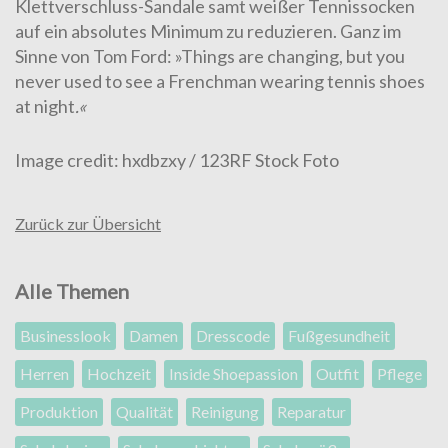
Klettverschluss-Sandale samt weißer Tennissocken
auf ein absolutes Minimum zu reduzieren. Ganz im
Sinne von Tom Ford: »Things are changing, but you
never used to see a Frenchman wearing tennis shoes
at night
.«
Image credit:
hxdbzxy / 123RF Stock Foto
Zurück zur Übersicht
Alle Themen
Businesslook
Damen
Dresscode
Fußgesundheit
Herren
Hochzeit
Inside Shoepassion
Outfit
Pflege
Produktion
Qualität
Reinigung
Reparatur