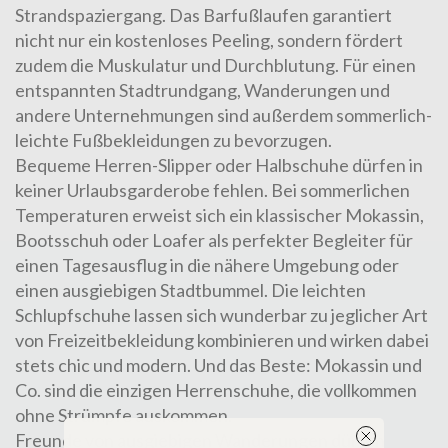
Strandspaziergang. Das
Barfußlaufen
garantiert
nicht nur ein kostenloses Peeling, sondern fördert
zudem die Muskulatur und Durchblutung. Für einen
entspannten Stadtrundgang, Wanderungen und
andere Unternehmungen sind außerdem sommerlich-
leichte Fußbekleidungen zu bevorzugen.
Bequeme
Herren-Slipper
oder
Halbschuhe
dürfen in
keiner Urlaubsgarderobe fehlen. Bei sommerlichen
Temperaturen erweist sich ein klassischer
Mokassin
,
Bootsschuh
oder
Loafer
als perfekter Begleiter für
einen Tagesausflug in die nähere Umgebung oder
einen ausgiebigen Stadtbummel. Die leichten
Schlupfschuhe lassen sich wunderbar zu jeglicher Art
von Freizeitbekleidung kombinieren und wirken dabei
stets chic und modern. Und das Beste: Mokassin und
Co. sind die einzigen Herrenschuhe, die vollkommen
ohne Strümpfe auskommen.
Freunde von ausgiebigen Wanderungen dürfen