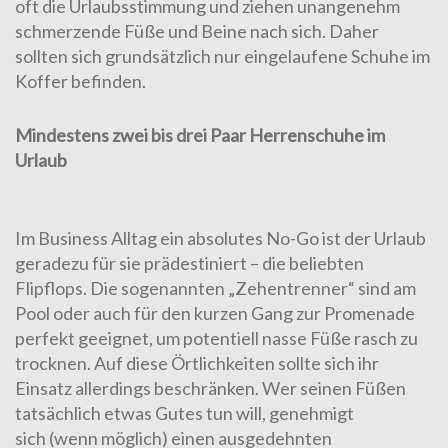
oft die Urlaubsstimmung und ziehen unangenehm
schmerzende Füße und Beine nach sich. Daher
sollten sich grundsätzlich nur eingelaufene Schuhe im
Koffer befinden.
Mindestens zwei bis drei Paar Herrenschuhe im
Urlaub
Im Business Alltag ein absolutes No-Go ist der Urlaub
geradezu für sie prädestiniert – die beliebten
Flipflops. Die sogenannten „Zehentrenner“ sind am
Pool oder auch für den kurzen Gang zur Promenade
perfekt geeignet, um potentiell nasse Füße rasch zu
trocknen. Auf diese Örtlichkeiten sollte sich ihr
Einsatz allerdings beschränken. Wer seinen Füßen
tatsächlich etwas Gutes tun will, genehmigt
sich (wenn möglich) einen ausgedehnten