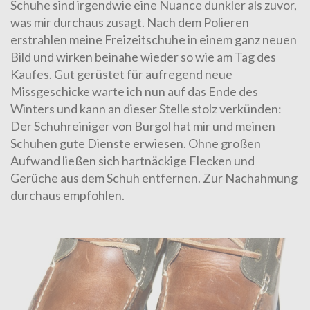
Schuhe sind irgendwie eine Nuance dunkler als zuvor,
was mir durchaus zusagt. Nach dem Polieren
erstrahlen meine Freizeitschuhe in einem ganz neuen
Bild und wirken beinahe wieder so wie am Tag des
Kaufes. Gut gerüstet für aufregend neue
Missgeschicke warte ich nun auf das Ende des
Winters und kann an dieser Stelle stolz verkünden:
Der Schuhreiniger von Burgol hat mir und meinen
Schuhen gute Dienste erwiesen. Ohne großen
Aufwand ließen sich hartnäckige Flecken und
Gerüche aus dem Schuh entfernen. Zur Nachahmung
durchaus empfohlen.