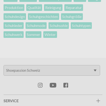
Produktion
Qualität
Reinigung
Reparatur
Schuhdesign
Schuhgeschichten
Schuhgröße
Schuhleder
Schuhmode
Schuhsohle
Schuhtypen
Schuhwerk
Sommer
Winter
SERVICE