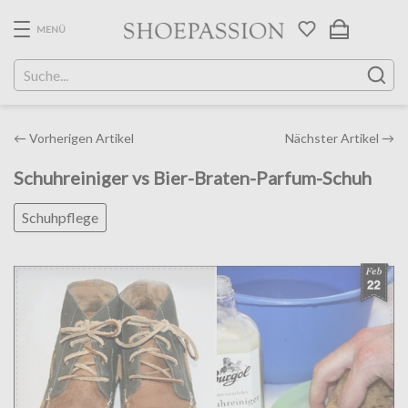
Skip
to
MENÜ
the
content
Post
←
Vorherigen Artikel
Nächster Artikel
→
navigation
Schuhreiniger vs Bier-Braten-Parfum-Schuh
Schuhpflege