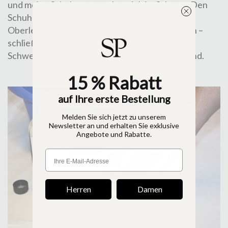
und meine Schuhe verstecken sich im Schaum. Den
Schuhreiniger nutze ich dabei nicht nur für das
Oberleder, sondern gehe auch rein in den Schuh –
schließlich wäscht der Schuhreiniger möglichen
Schweiß aus dem Leder und wirkt ph-regulierend.
15 % Rabatt
auf Ihre erste Bestellung
Melden Sie sich jetzt zu unserem
Newsletter an und erhalten Sie exklusive
Angebote und Rabatte.
Herren
Damen