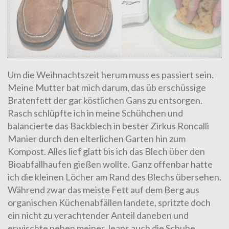
Um die Weihnachtszeit herum muss es passiert sein.
Meine Mutter bat mich darum, das üb erschüssige
Bratenfett der gar köstlichen Gans zu entsorgen.
Rasch schlüpfte ich in meine Schühchen und
balancierte das Backblech in bester Zirkus Roncalli
Manier durch den elterlichen Garten hin zum
Kompost. Alles lief glatt bis ich das Blech über den
Bioabfallhaufen gießen wollte. Ganz offenbar hatte
ich die kleinen Löcher am Rand des Blechs übersehen.
Während zwar das meiste Fett auf dem Berg aus
organischen Küchenabfällen landete, spritzte doch
ein nicht zu verachtender Anteil daneben und
erwischte neben meiner Jeans auch die Schuhe.