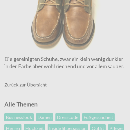
Die gereinigten Schuhe, zwar ein klein wenig dunkler
in der Farbe aber wohl riechend und vor allem sauber.
Zurück zur Übersicht
Alle Themen
Businesslook
Damen
Dresscode
Fußgesundheit
Herren
Hochzeit
Inside Shoepassion
Outfit
Pflege