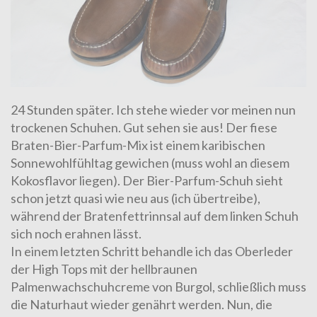
24 Stunden später. Ich stehe wieder vor meinen nun
trockenen Schuhen. Gut sehen sie aus! Der fiese
Braten-Bier-Parfum-Mix ist einem karibischen
Sonnewohlfühltag gewichen (muss wohl an diesem
Kokosflavor liegen). Der Bier-Parfum-Schuh sieht
schon jetzt quasi wie neu aus (ich übertreibe),
während der Bratenfettrinnsal auf dem linken Schuh
sich noch erahnen lässt.
In einem letzten Schritt behandle ich das Oberleder
der High Tops mit der hellbraunen
Palmenwachschuhcreme von Burgol
, schließlich muss
die Naturhaut wieder genährt werden. Nun, die