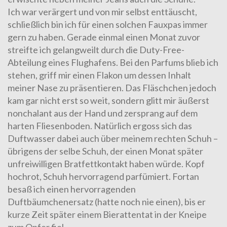
Ich war verärgert und von mir selbst enttäuscht,
schließlich bin ich für einen solchen Fauxpas immer
gern zu haben. Gerade einmal einen Monat zuvor
streifte ich gelangweilt durch die Duty-Free-
Abteilung eines Flughafens. Bei den Parfums blieb ich
stehen, griff mir einen Flakon um dessen Inhalt
meiner Nase zu präsentieren. Das Fläschchen jedoch
kam gar nicht erst so weit, sondern glitt mir äußerst
nonchalant aus der Hand und zersprang auf dem
harten Fliesenboden. Natürlich ergoss sich das
Duftwasser dabei auch über meinem rechten Schuh –
übrigens der selbe Schuh, der einen Monat später
unfreiwilligen Bratfettkontakt haben würde. Kopf
hochrot, Schuh hervorragend parfümiert. Fortan
besaß ich einen hervorragenden
Duftbäumchenersatz (hatte noch nie einen), bis er
kurze Zeit später einem Bierattentat in der Kneipe