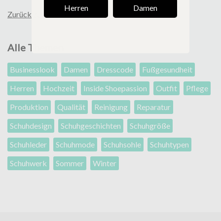
Herren
Damen
Zurück zur Übersicht
Alle Themen
Businesslook
Damen
Dresscode
Fußgesundheit
Herren
Hochzeit
Inside Shoepassion
Outfit
Pflege
Produktion
Qualität
Reinigung
Reparatur
Schuhdesign
Schuhgeschichten
Schuhgröße
Schuhleder
Schuhmode
Schuhsohle
Schuhtypen
Schuhwerk
Sommer
Winter