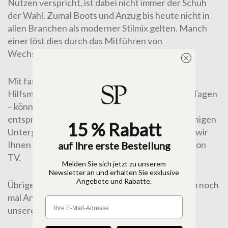
Nutzen verspricht, ist dabei nicht immer der Schuh
der Wahl. Zumal Boots und Anzug bis heute nicht in
allen Branchen als moderner Stilmix gelten. Manch
einer löst dies durch das Mitführen von
Wechselschuhen. Doch es geht auch einfacher.
Mit fast schon in Vergessenheit geratenen
Hilfsmitteln – ähnlich der Galoschen an nassen Tagen
– können Sie Ihre feinen Lederschuhe, nach
entsprechender Imprägnierung, auch auf rutschigen
15 % Rabatt
Untergründen tragen. Welche dies sind, zeigen wir
Ihnen in unserem aktuellen Video auf Shoepassion
auf Ihre erste Bestellung
TV.
Melden Sie sich jetzt zu unserem
Newsletter an und erhalten Sie exklusive
Angebote und Rabatte.
Übrigens: Alle Videos von Shoepassion TV – zum noch
mal Anschauen – finden Sie auch auf
unserem
YouTube-Channel
.