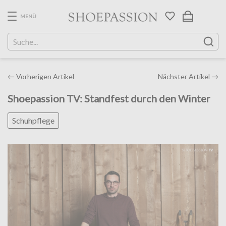
Skip
to
MENÜ
the
content
Post
←
Vorherigen Artikel
Nächster Artikel
→
navigation
Shoepassion TV: Standfest durch den Winter
Schuhpflege