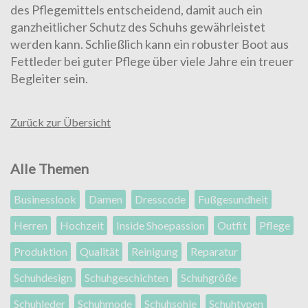
des Pflegemittels entscheidend, damit auch ein
ganzheitlicher Schutz des Schuhs gewährleistet
werden kann. Schließlich kann ein robuster Boot aus
Fettleder bei guter Pflege über viele Jahre ein treuer
Begleiter sein.
Zurück zur Übersicht
Alle Themen
Businesslook
Damen
Dresscode
Fußgesundheit
Herren
Hochzeit
Inside Shoepassion
Outfit
Pflege
Produktion
Qualität
Reinigung
Reparatur
Schuhdesign
Schuhgeschichten
Schuhgröße
Schuhleder
Schuhmode
Schuhsohle
Schuhtypen