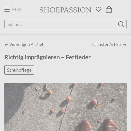
Skip
to
MENÜ
the
content
Post
←
Vorherigen Artikel
Nächster Artikel
→
navigation
Richtig imprägnieren – Fettleder
Schuhpflege