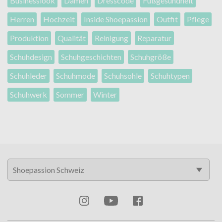
Businesslook
Damen
Dresscode
Fußgesundheit
Herren
Hochzeit
Inside Shoepassion
Outfit
Pflege
Produktion
Qualität
Reinigung
Reparatur
Schuhdesign
Schuhgeschichten
Schuhgröße
Schuhleder
Schuhmode
Schuhsohle
Schuhtypen
Schuhwerk
Sommer
Winter