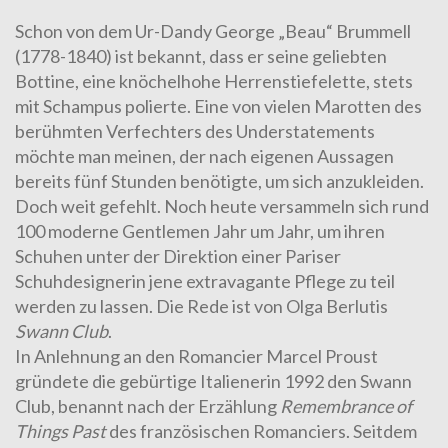
Schon von dem Ur-Dandy
George „Beau“ Brummell
(1778-1840)
ist bekannt, dass er seine geliebten
Bottine, eine knöchelhohe Herrenstiefelette, stets
mit Schampus polierte. Eine von vielen Marotten des
berühmten Verfechters des Understatements
möchte man meinen, der nach eigenen Aussagen
bereits fünf Stunden benötigte, um sich anzukleiden.
Doch weit gefehlt. Noch heute versammeln sich rund
100 moderne Gentlemen Jahr um Jahr, um ihren
Schuhen unter der Direktion einer Pariser
Schuhdesignerin jene extravagante Pflege zu teil
werden zu lassen. Die Rede ist von Olga Berlutis
Swann Club
.
In Anlehnung an den Romancier
Marcel Proust
gründete die gebürtige Italienerin 1992 den Swann
Club, benannt nach der Erzählung
Remembrance of
Things Past
des französischen Romanciers. Seitdem