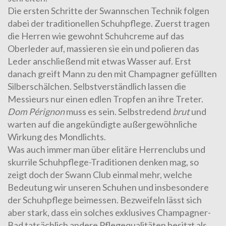
Die ersten Schritte der Swannschen Technik folgen
dabei der traditionellen Schuhpflege. Zuerst tragen
die Herren wie gewohnt Schuhcreme auf das
Oberleder auf, massieren sie ein und polieren das
Leder anschließend mit etwas Wasser auf. Erst
danach greift Mann zu den mit Champagner gefüllten
Silberschälchen. Selbstverständlich lassen die
Messieurs nur einen edlen Tropfen an ihre Treter.
Dom Pérignon
muss es sein. Selbstredend
brut
und
warten auf die angekündigte außergewöhnliche
Wirkung des Mondlichts.
Was auch immer man über elitäre Herrenclubs und
skurrile Schuhpflege-Traditionen denken mag, so
zeigt doch der Swann Club einmal mehr, welche
Bedeutung wir unseren Schuhen und insbesondere
der Schuhpflege beimessen. Bezweifeln lässt sich
aber stark, dass ein solches exklusives Champagner-
Bad tatsächlich andere Pflegequalitäten besitzt als