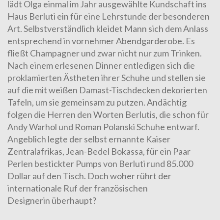
lädt Olga einmal im Jahr ausgewählte Kundschaft ins
Haus Berluti ein für eine Lehrstunde der besonderen
Art. Selbstverständlich kleidet Mann sich dem Anlass
entsprechend in vornehmer Abendgarderobe. Es
fließt Champagner und zwar nicht nur zum Trinken.
Nach einem erlesenen Dinner entledigen sich die
proklamierten Ästheten ihrer Schuhe und stellen sie
auf die mit weißen Damast-Tischdecken dekorierten
Tafeln, um sie gemeinsam zu putzen. Andächtig
folgen die Herren den Worten Berlutis, die schon für
Andy Warhol und Roman Polanski Schuhe entwarf.
Angeblich legte der selbst ernannte Kaiser
Zentralafrikas,
Jean-Bedel Bokassa
, für ein Paar
Perlen bestickter Pumps von Berluti rund 85.000
Dollar auf den Tisch. Doch woher rührt der
internationale Ruf der französischen
Designerin überhaupt?