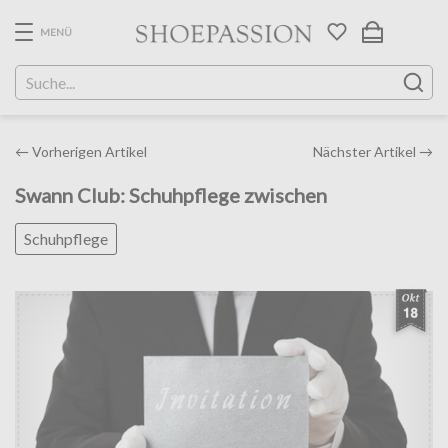
Skip
to
MENÜ
the
content
Post
←
Vorherigen Artikel
Nächster Artikel
→
navigation
Swann Club: Schuhpflege zwischen
Schuhpflege