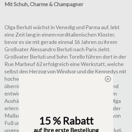
Mit Schuh, Charme & Champagner
Olga Berluti wächst in Venedig und Parma auf, lebt
eine Zeit lang in einem norditalienischen Kloster,
bevor es sie mit gerade einmal 16 Jahren zu ihrem
Großvater Alessandro Berluti nach Paris zieht.
Großvater Berluti und Sohn Torello führen dort in der
Rue Marbeuf 62 erfolgreich eine Werkstatt, welche
selbst den Herzog von Windsor und die Kennedys mit
hochwertigem Schuhwerk versorgt. Später
übernimmt Olgas Cousin, Talbinio, die Leitung und
entwickelt luxuriöse Konfektionsschuhe, die zum
Aushängeschild des Hauses avancieren. Auch Olga
erlernt in der Familienwerkstatt das Handwerk der
Maßschuhmacherei, führt Studien zur Stellung von
15 % Rabatt
Fuß und Gelenken durch und entwickelt
auf Ihre erste Bestellung
ungewöhnliche Farbtöne für die bekannten Berluti