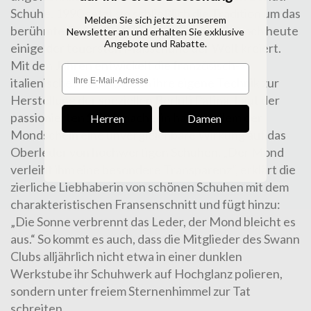
Schuhe. 1990 setzt sie schließlich die Tradition um das
Melden Sie sich jetzt zu unserem
berühmte Familienunternehmen fort, das noch heute
Newsletter an und erhalten Sie exklusive
Angebote und Rabatte.
einige der teuersten Maßschuhe der Welt kreiert.
Mit den Jahren entwickelt die französisch-
italienische Art Direktorin ihre eigene Technik zur
Herstellung der speziellen Berluti Patina. Laut der
passionierten Schuhmacherin hat vor allem der
Herren
Damen
Mondschein eine unvergleichbare Wirkung auf das
Oberleder von hochwertigen Schuhen. „Der Mond
verleiht ihm eine besondere Transparenz“, erklärt die
zierliche Liebhaberin von schönen Schuhen mit dem
charakteristischen Fransenschnitt und fügt hinzu:
„Die Sonne verbrennt das Leder, der Mond bleicht es
aus.“ So kommt es auch, dass die Mitglieder des Swann
Clubs alljährlich nicht etwa in einer dunklen
Werkstube ihr Schuhwerk auf Hochglanz polieren,
sondern unter freiem Sternenhimmel zur Tat
schreiten.