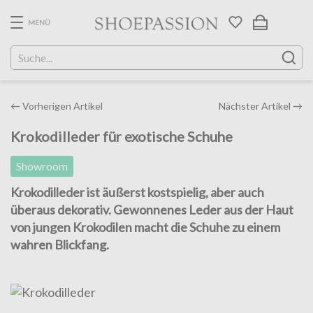
Skip
to
MENÜ
the
content
Post
←
Vorherigen Artikel
Nächster Artikel
→
navigation
Krokodilleder für exotische Schuhe
Showroom
Krokodilleder ist äußerst kostspielig, aber auch
überaus dekorativ. Gewonnenes Leder aus der Haut
von jungen Krokodilen macht die Schuhe zu einem
wahren Blickfang.