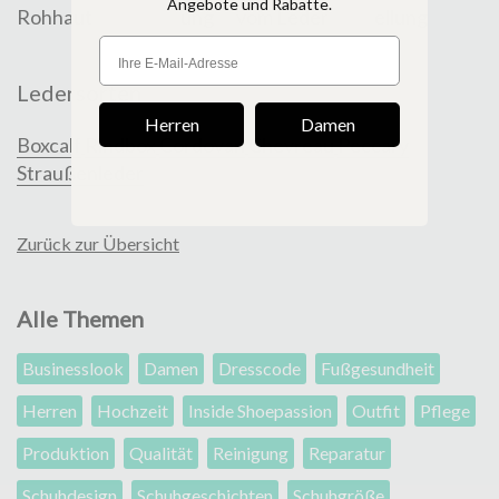
Angebote und Rabatte.
Rohhaut
ung
vom Leder
ellung
Ledersorten
Herren
Damen
Boxcalf
Rindbox
Cordovan
Chevreau
Peccary
Straußenleder
Zurück zur Übersicht
Alle Themen
Businesslook
Damen
Dresscode
Fußgesundheit
Herren
Hochzeit
Inside Shoepassion
Outfit
Pflege
Produktion
Qualität
Reinigung
Reparatur
Schuhdesign
Schuhgeschichten
Schuhgröße