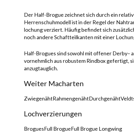
Der Half-Brogue zeichnet sich durch ein relati
Herrenschuhmodell
ist in der Regel der Naht­r
loch­ung ver­ziert. Häufig befin­det sich zusätzl
noch andere Schaft­teilkanten mit einer Loch­
Half-Brogues sind sowohl mit offener
Derby
– 
vornehmlich aus robustem
Rindbox
gefertigt, 
anzugtauglich.
Weiter Macharten
Zwiegenäht
Rahmengenäht
Durchgenäht
Veldt
Lochverzierungen
Brogues
Full Brogue
Full Brogue Longwing