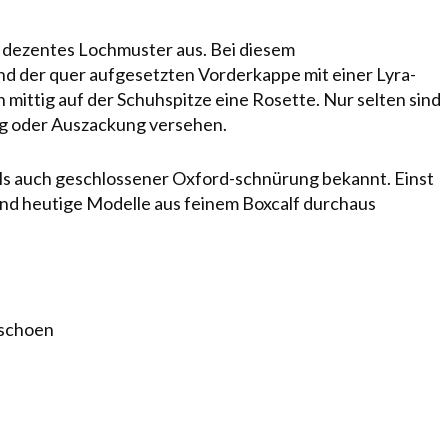
v dezentes Loch­muster aus. Bei diesem
and der quer aufgesetzten Vorderkappe mit einer Ly­ra­
ich mittig auf der Schuhspitze eine Rosette. Nur selten sind
ung oder Auszackung versehen.
als auch geschlossener
Ox­ford­
-schnürung bekannt. Einst
sind heutige Modelle aus feinem
Boxcalf
durchaus
schoen