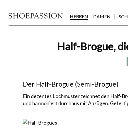
Skip
to
the
HERREN
DAMEN
SC
content
Post
Half-Brogue, di
navigation
Der Half-Brogue (Semi-Brogue)
Ein dezentes Loch­mus­ter zeichnet den Half-Br
und harmoniert durchaus mit Anzügen. Gefertigt