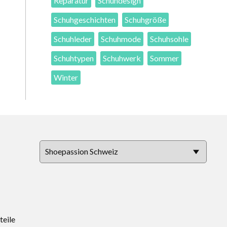
Reparatur
Schuhdesign
Schuhgeschichten
Schuhgröße
Schuhleder
Schuhmode
Schuhsohle
Schuhtypen
Schuhwerk
Sommer
Winter
teile