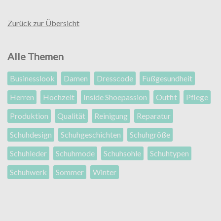
Zurück zur Übersicht
Alle Themen
Businesslook
Damen
Dresscode
Fußgesundheit
Herren
Hochzeit
Inside Shoepassion
Outfit
Pflege
Produktion
Qualität
Reinigung
Reparatur
Schuhdesign
Schuhgeschichten
Schuhgröße
Schuhleder
Schuhmode
Schuhsohle
Schuhtypen
Schuhwerk
Sommer
Winter