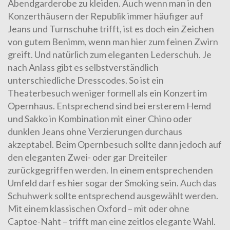
Abendgarderobe zu kleiden. Auch wenn man in den
Konzerthäusern der Republik immer häufiger auf
Jeans und Turnschuhe trifft, ist es doch ein Zeichen
von gutem Benimm, wenn man hier zum feinen Zwirn
greift. Und natürlich zum eleganten Lederschuh. Je
nach Anlass gibt es selbstverständlich
unterschiedliche Dresscodes. So ist ein
Theaterbesuch weniger formell als ein Konzert im
Opernhaus. Entsprechend sind bei ersterem Hemd
und Sakko in Kombination mit einer Chino oder
dunklen Jeans ohne Verzierungen durchaus
akzeptabel. Beim Opernbesuch sollte dann jedoch auf
den eleganten Zwei- oder gar Dreiteiler
zurückgegriffen werden. In einem entsprechenden
Umfeld darf es hier sogar der Smoking sein. Auch das
Schuhwerk sollte entsprechend ausgewählt werden.
Mit einem klassischen Oxford – mit oder ohne
Captoe-Naht – trifft man eine zeitlos elegante Wahl.