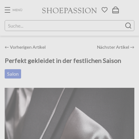
Skip
to
MENÜ
the
content
Post
←
Vorherigen Artikel
Nächster Artikel
→
navigation
Perfekt gekleidet in der festlichen Saison
Salon