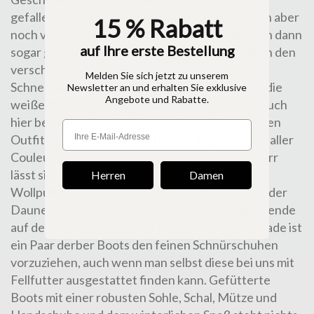
gefallen (und auch liegengeblieben) ist, kommen aber
15 % Rabatt
noch viele weitere Aktivitäten hinzu, für die man dann
auf Ihre erste Bestellung
sogar gern vor die Tür geht: Spaziergänge durch den
verschneiten Wald, Schlittenfahrt und
Melden Sie sich jetzt zu unserem
Schneeballschlacht locken Eltern wie Kinder in die
Newsletter an und erhalten Sie exklusive
Angebote und Rabatte.
weiße Pracht. Egal ob Vergnügen oder Muss: Auch
hier bedarf es des richtigen und vor allem warmen
Outfits. In der Freizeit sind heutzutage Jeans in aller
Couleur die wohl beliebtesten Begleiter. Als Herr
lässt sich dazu hervorragend ein kuscheliger
Herren
Damen
Wollpullover und eine wärmende Steppweste oder
Daunenjacke kombinieren. Gerade für lange Abende
auf dem Weihnachtsmarkt oder verschneite Pfade ist
ein Paar derber Boots den feinen Schnürschuhen
vorzuziehen, auch wenn man selbst diese bei uns mit
Fellfutter ausgestattet finden kann. Gefütterte
Boots mit einer robusten Sohle, Schal, Mütze und