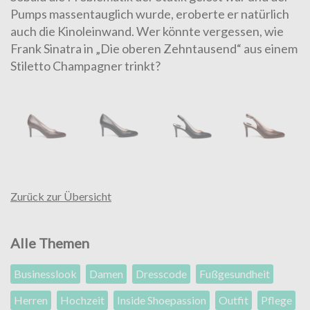
Pumps massentauglich wurde, eroberte er natürlich
auch die Kinoleinwand. Wer könnte vergessen, wie
Frank Sinatra in „Die oberen Zehntausend“ aus einem
Stiletto Champagner trinkt?
Zurück zur Übersicht
Alle Themen
Businesslook
Damen
Dresscode
Fußgesundheit
Herren
Hochzeit
Inside Shoepassion
Outfit
Pflege