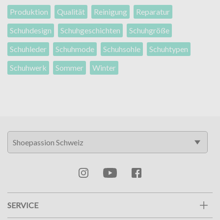
Produktion
Qualität
Reinigung
Reparatur
Schuhdesign
Schuhgeschichten
Schuhgröße
Schuhleder
Schuhmode
Schuhsohle
Schuhtypen
Schuhwerk
Sommer
Winter
SERVICE