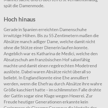
spät die Damenmode.
Hoch hinaus
Gerade in Spanien erreichten Damenschuhe
irrwitzige Höhen. Bis zu 55 Zentimetern maßen die
Absätze manch adliger Dame, welche damit nicht
ohne die Stütze einer Dienerin laufen konnte.
Angeblich war es Katharina de Medici, welche den
Absatzschuh am französischen Hof salonfähig
machte und damit einen regelrechten Modetrend
auslöste. Dabei waren Absätze nicht überall so
beliebt. In England konnte eine Ehe annulliert
werden, wenn die Ehefrau durch Absätze ihre wahre
Größe kaschiert hatte – im schlimmsten Falle drohte
der Gattin sogar eine Klage wegen Hexerei. Zur
Freude heutiger Generationen erkannte kein
Geringerer als Giacomo Casanova die Vorteile des