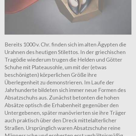
Bereits 1000 v. Chr. finden sich im alten Ägypten die
Urahnen des heutigen Stilettos. In der griechischen
Tragödie wiederum trugen die Helden und Götter
Schuhe mit Plateausohle, um mit der (etwas
beschönigten) körperlichen Größe ihre
Überlegenheit zu demonstrieren. Im Laufe der
Jahrhunderte bildeten sich immer neue Formen des
Absatzschuhs aus. Zunächst betonten die hohen
Absätze optisch die Erhabenheit gegenüber den
Untergebenen, später manövrierten sie ihre Träger
auch praktisch über den Dreck mittelalterlicher
Straßen. Ursprünglich waren Absatzschuhe reine
Männersache und eroberten erst verhältnismäßig