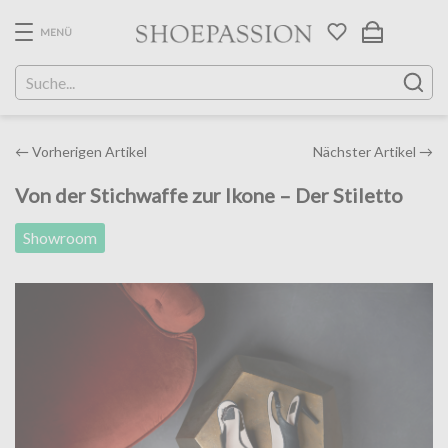
Skip
to
MENÜ
the
content
Post
←
Vorherigen Artikel
Nächster Artikel
→
navigation
Von der Stichwaffe zur Ikone – Der Stiletto
Showroom